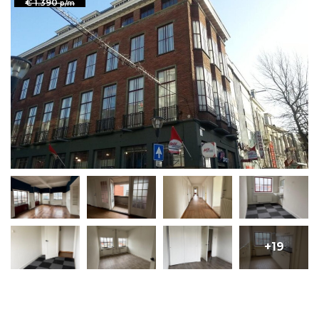
€ 1.390
p/m
+19