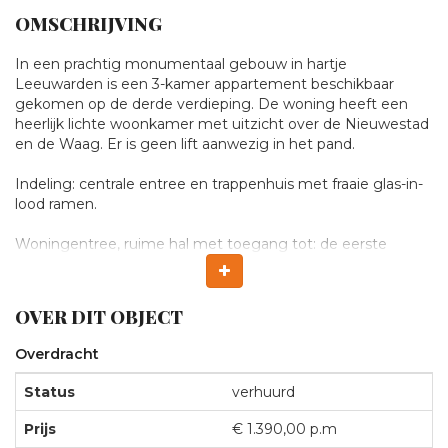
OMSCHRIJVING
Verhuurd:
In een prachtig monumentaal gebouw in hartje
Leeuwarden is een 3-kamer appartement beschikbaar
gekomen op de derde verdieping. De woning heeft een
Peperstraat
heerlijk lichte woonkamer met uitzicht over de Nieuwestad
en de Waag. Er is geen lift aanwezig in het pand.
4
Indeling: centrale entree en trappenhuis met fraaie glas-in-
lood ramen.
b,
Woningentree, ruime hal met toegang tot: de eerste
LEEUWARDEN
slaapkamer, riante keuken met ingebouwde vaatwasser,
koelkast, gaskookplaat en afzuigkap, tweede ruime
slaapkamer, ruime woonkamer, ruime badkamer met
OVER DIT OBJECT
douchecabine, vrij hangend toilet, en separate inbouwkast
met wasmachine aansluiting. Er is ook nog een (privé)
Overdracht
balkon aan de zijkant welke bereikbaar is met openslaande
deuren.
Status
verhuurd
Bijzonderheden:
Prijs
€ 1.390,00 p.m
De gehele woning is voorzien van een parketvloer en