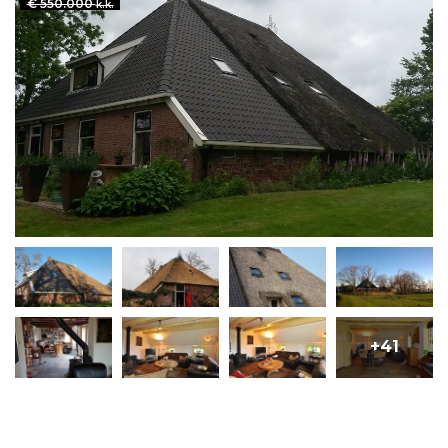
€ 550.000
k.k.
+41