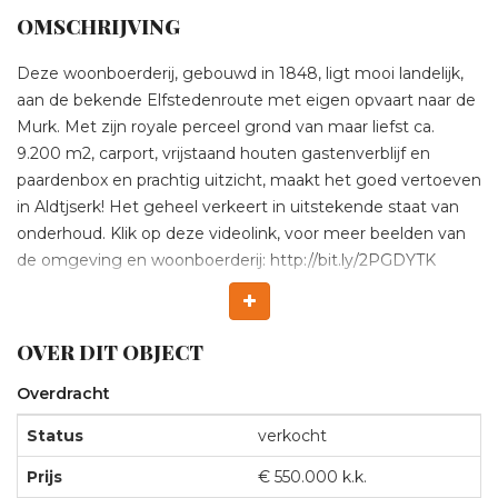
OMSCHRIJVING
Verkocht:
Deze woonboerderij, gebouwd in 1848, ligt mooi landelijk,
aan de bekende Elfstedenroute met eigen opvaart naar de
Eysingapad
Murk. Met zijn royale perceel grond van maar liefst ca.
9.200 m2, carport, vrijstaand houten gastenverblijf en
10,
paardenbox en prachtig uitzicht, maakt het goed vertoeven
in Aldtjserk! Het geheel verkeert in uitstekende staat van
onderhoud. Klik op deze videolink, voor meer beelden van
ALDTSJERK
de omgeving en woonboerderij: http://bit.ly/2PGDYTK
Indeling;
Begane grond: entree, hal, woonkamer met originele
OVER DIT OBJECT
bedstee-wand en houtkachel, woonkeuken met moderne
keukenopstelling voorzien van inbouwapparatuur, kelder,
Overdracht
toilet, 1 slaapkamer, badkamer voorzien van douche, ligbad
en vaste wastafel, bijkeuken, inpandige schuur en stalling,
Status
verkocht
buitenberging, paardenbox en groentetuin met kas. Het
Prijs
€ 550.000 k.k.
geheel is voorzien van een gasketel (huur).