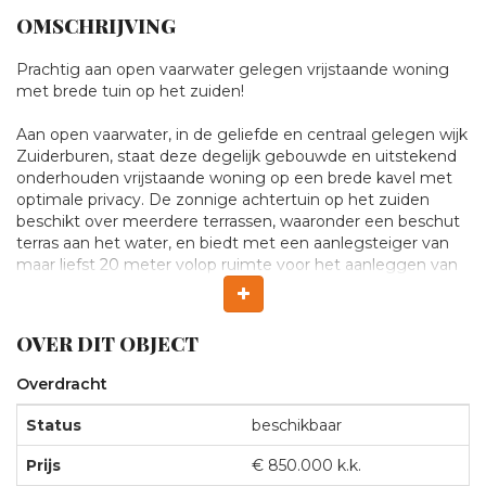
OMSCHRIJVING
Te
Prachtig aan open vaarwater gelegen vrijstaande woning
met brede tuin op het zuiden!
koop:
Aan open vaarwater, in de geliefde en centraal gelegen wijk
Zuiderburen, staat deze degelijk gebouwde en uitstekend
Eeltsjemar
onderhouden vrijstaande woning op een brede kavel met
optimale privacy. De zonnige achtertuin op het zuiden
beschikt over meerdere terrassen, waaronder een beschut
13,
terras aan het water, en biedt met een aanlegsteiger van
maar liefst 20 meter volop ruimte voor het aanleggen van
LEEUWARDEN
een sloep of boot. Vanuit huis vaar je direct de Friese
wateren op.
OVER DIT OBJECT
De woning is volledig geïsoleerd, voorzien van 8
zonnepanelen en beschikt over energielabel A. Dankzij de
Overdracht
ruime opzet, praktische indeling en aanwezigheid van een
slaapkamer/werkkamer op de begane grond is dit een
Status
beschikbaar
woning die op meerdere manieren te gebruiken is.
Prijs
€ 850.000 k.k.
Zuiderburen is een populaire woonwijk met diverse