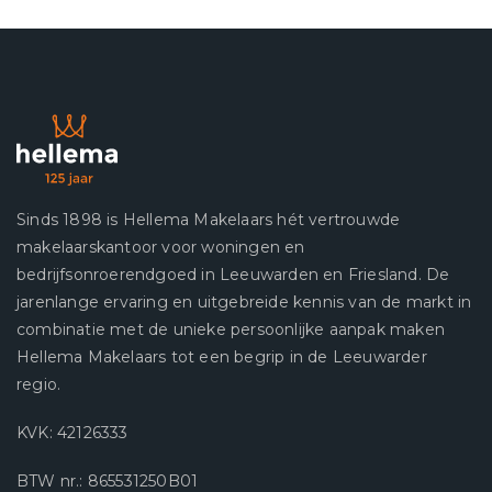
afrondingen of beperkingen bij het uitvoeren van de
meting.
Sinds 1898 is Hellema Makelaars hét vertrouwde
makelaarskantoor voor woningen en
bedrijfsonroerendgoed in Leeuwarden en Friesland. De
jarenlange ervaring en uitgebreide kennis van de markt in
combinatie met de unieke persoonlijke aanpak maken
Hellema Makelaars tot een begrip in de Leeuwarder
regio.
KVK: 42126333
BTW nr.: 865531250B01