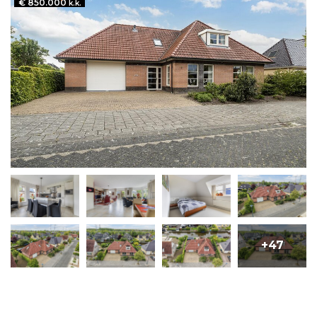
€ 850.000
k.k.
+47