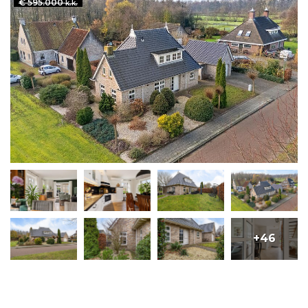
€ 595.000
k.k.
+46