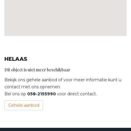
-Separaat toilet op de eerste verdieping
-Lichte woonkamer met haard en tuindeuren
-Ruime woonkeuken + praktische bijkeuken
-Verzorgde tuin met veel privacy en overkapping
-Garage, berging en een volledig voorzien bijgebouw met
elektra, water en verwarming
Dwarsreed 2 is zo’n plek waar je elke dag blij thuiskomt. Een
huis met ruimte voor nu en later, met binnen net zoveel
woongenot als buiten.
HELAAS
Dit object is niet meer beschikbaar
Bekijk ons gehele aanbod of voor meer informatie kunt u
contact met ons opnemen.
Bel ons op
058-2155990
voor direct contact.
Gehele aanbod
Contact opnemen