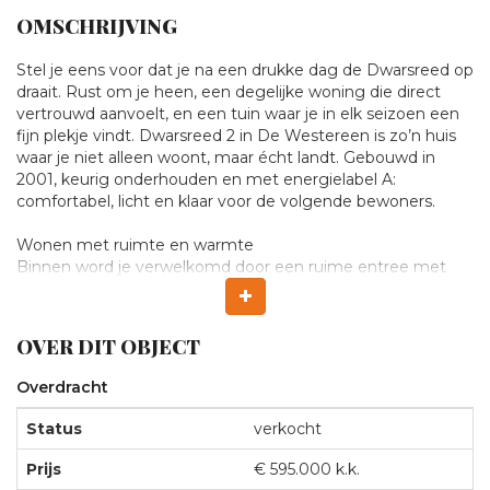
OMSCHRIJVING
Verkocht:
Stel je eens voor dat je na een drukke dag de Dwarsreed op
draait. Rust om je heen, een degelijke woning die direct
vertrouwd aanvoelt, en een tuin waar je in elk seizoen een
Dwarsreed
fijn plekje vindt. Dwarsreed 2 in De Westereen is zo’n huis
waar je niet alleen woont, maar écht landt. Gebouwd in
2,
2001, keurig onderhouden en met energielabel A:
comfortabel, licht en klaar voor de volgende bewoners.
DE
Wonen met ruimte en warmte
Binnen word je verwelkomd door een ruime entree met
WESTEREEN
garderoberuimte en een nette toiletruimte. Vanuit de hal
stap je de woonkamer in: een heerlijke, lichte leefruimte
met grote raampartijen en een prettige, open sfeer. De
OVER DIT OBJECT
haard zorgt voor warmte en gezelligheid, terwijl de
openslaande deuren een natuurlijke verbinding maken met
Overdracht
de tuin. Hier leef je met de seizoenen mee: knus binnen in
de winter, lang buiten in de zomer.
Status
verkocht
Keuken & bijkeuken
Prijs
€ 595.000 k.k.
De woonkeuken is ruim en uitnodigend, met plek voor een