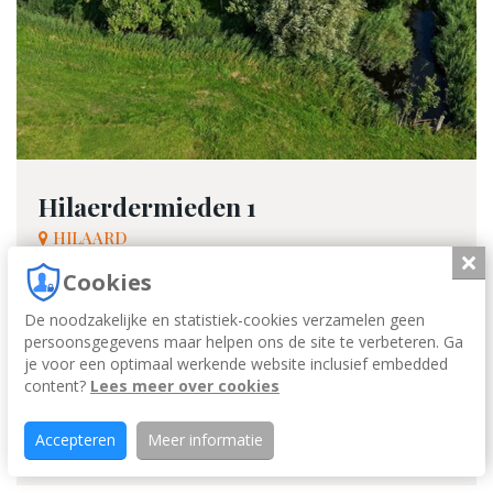
Hilaerdermieden 1
HILAARD
Slui
€ 995.000
Cookies
k.k.
Wonen met karakter, ruimte en rust – een
De noodzakelijke en statistiek-cookies verzamelen geen
uitzonderlijk royale woonboerderij in Hilaard, bij uitst...
persoonsgegevens maar helpen ons de site te verbeteren. Ga
je voor een optimaal werkende website inclusief embedded
content?
Energie label
Lees meer over cookies
B
Oppervlakte
561 m²
Accepteren
Meer informatie
1932