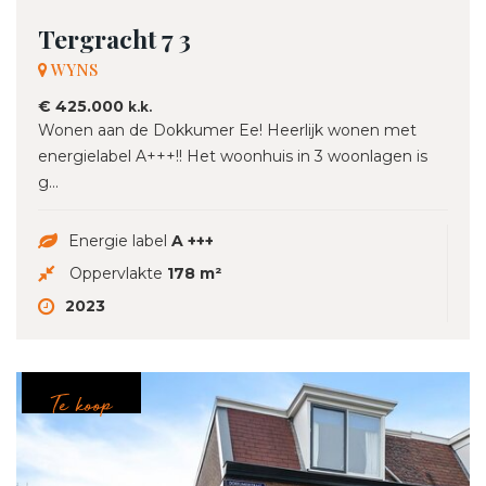
Tergracht 7 3
WYNS
€ 425.000
k.k.
Wonen aan de Dokkumer Ee! Heerlijk wonen met
energielabel A+++!! Het woonhuis in 3 woonlagen is
g...
Energie label
A +++
Oppervlakte
178 m²
2023
Te koop