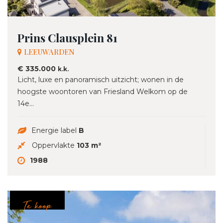
Prins Clausplein 81
LEEUWARDEN
€ 335.000
k.k.
Licht, luxe en panoramisch uitzicht; wonen in de
hoogste woontoren van Friesland Welkom op de
14e...
Energie label
B
Oppervlakte
103 m²
1988
Te koop