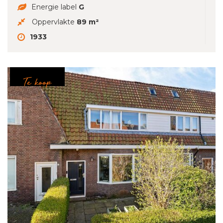
Energie label
G
Oppervlakte
89 m²
1933
Te koop