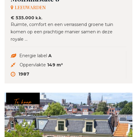
LEEUWARDEN
€ 535.000
k.k.
Ruimte, comfort en een verrassend groene tuin
komen op een prachtige manier samen in deze
royale ...
Energie label
A
Oppervlakte
149 m²
1987
Te koop