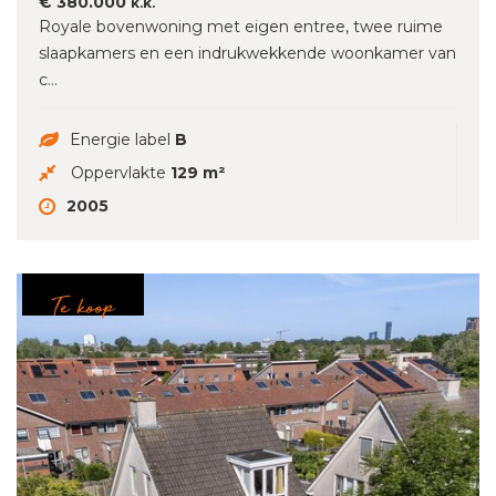
€ 380.000
k.k.
Royale bovenwoning met eigen entree, twee ruime
slaapkamers en een indrukwekkende woonkamer van
c...
Energie label
B
Oppervlakte
129 m²
2005
Te koop