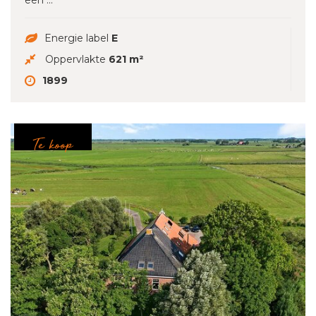
een ...
Energie label
E
Oppervlakte
621 m²
1899
Te koop