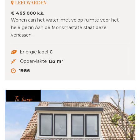
LEEUWARDEN
€ 465.000
k.k.
Wonen aan het water, met volop ruimte voor het
hele gezin Aan de Monsmastate staat deze
verrassen...
Energie label
C
Oppervlakte
132 m²
1986
Te koop