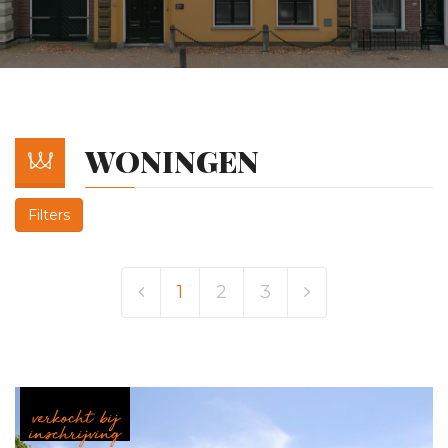
WONINGEN
Filters
Vorige
Volgende
1
2
3
verkocht bij
inschrijving