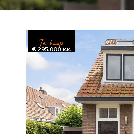
Te koop
€ 295.000
k.k.