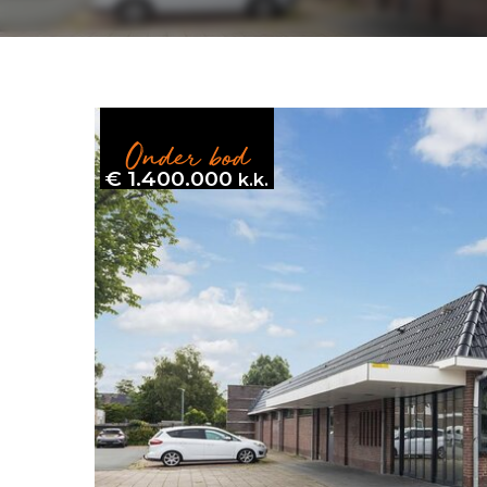
Onder bod
€ 1.400.000
k.k.