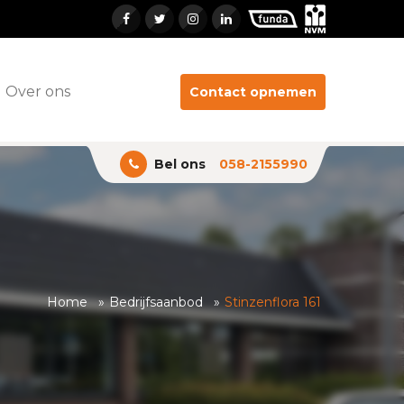
Over ons
Contact opnemen
Bel ons
058-2155990
Home
Bedrijfsaanbod
Stinzenflora 161