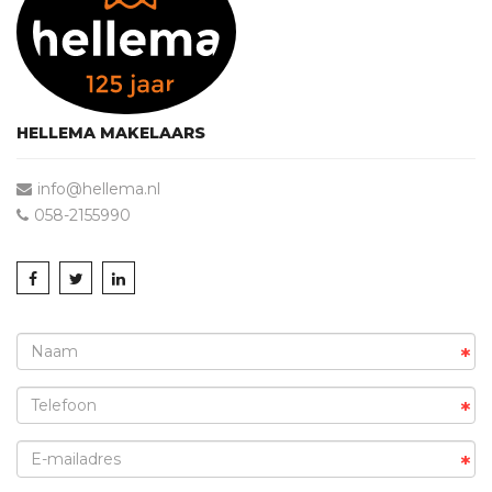
omliggende economische centra. Via de nabijgelegen
uitvalswegen zijn plaatsen als Franeker, Harlingen en
Leeuwarden goed bereikbaar. Ook de verbindingen richting
de Afsluitdijk en de Randstad maken deze locatie
aantrekkelijk voor bedrijven met regionale en landelijke
activiteiten.
HELLEMA MAKELAARS
De ligging biedt een ideale combinatie van een ruim
opgezet bedrijventerrein en een gunstige logistieke positie
info@hellema.nl
binnen Noord-Nederland.
058-2155990
Bestemming en mogelijkheden
De industriële bestemming maakt het perceel geschikt
voor diverse vormen van bedrijvigheid. Hierdoor biedt deze
locatie interessante perspectieven voor ondernemers,
*
investeerders en ontwikkelaars die op zoek zijn naar een
veelzijdig object met toekomstpotentie.
*
De combinatie van een groot perceel, een omvangrijk
bedrijfsgebouw en een functionele bedrijfsbestemming
*
creëert een breed scala aan gebruiksmogelijkheden.
Hierdoor kan de locatie worden afgestemd op de