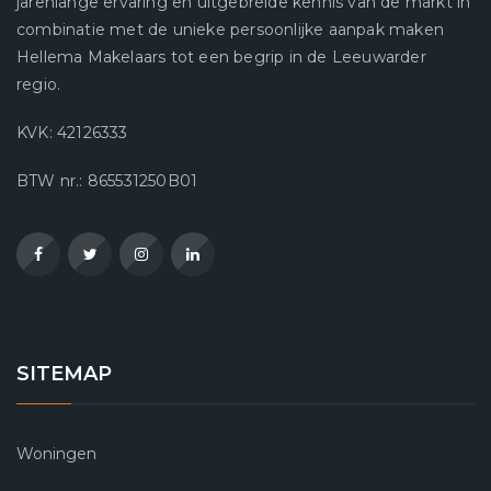
jarenlange ervaring en uitgebreide kennis van de markt in
m², een bedrijfsgebouw van circa 2.700 m² en een
combinatie met de unieke persoonlijke aanpak maken
industriële bestemming maakt dit object bijzonder
aantrekkelijk voor ondernemers die ruimte zoeken om te
Hellema Makelaars tot een begrip in de Leeuwarder
groeien. Een locatie waar bedrijfsvoering, logistiek en
regio.
toekomstmogelijkheden samenkomen.
KVK: 42126333
BTW nr.: 865531250B01
SITEMAP
Woningen