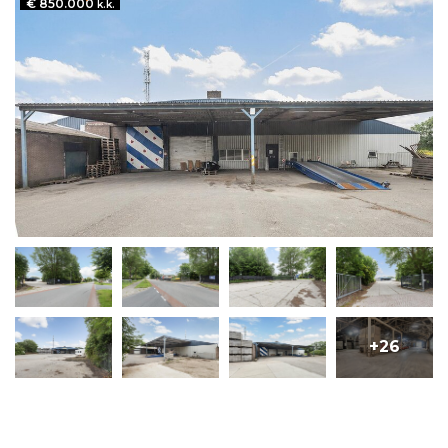
€ 850.000
k.k.
+26