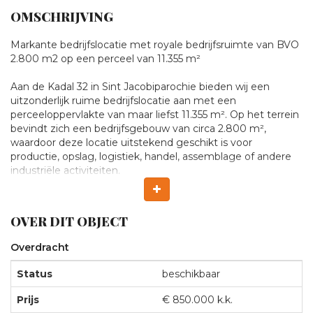
OMSCHRIJVING
Te
Markante bedrijfslocatie met royale bedrijfsruimte van BVO
2.800 m2 op een perceel van 11.355 m²
koop:
Aan de Kadal 32 in Sint Jacobiparochie bieden wij een
uitzonderlijk ruime bedrijfslocatie aan met een
Kadal
perceeloppervlakte van maar liefst 11.355 m². Op het terrein
bevindt zich een bedrijfsgebouw van circa 2.800 m²,
waardoor deze locatie uitstekend geschikt is voor
32,
productie, opslag, logistiek, handel, assemblage of andere
industriële activiteiten.
St.-
Deze representatieve bedrijfslocatie combineert ruimte,
functionaliteit en bereikbaarheid op een strategische plek in
OVER DIT OBJECT
Jacobiparochie
Noordwest-Friesland. Dankzij de industriële bestemming
biedt het object uitstekende mogelijkheden voor zowel
Overdracht
gevestigde ondernemingen als bedrijven die op zoek zijn
naar uitbreiding, centralisatie of een nieuwe
Status
beschikbaar
vestigingslocatie.
Prijs
€ 850.000 k.k.
Ruimte voor ondernemen