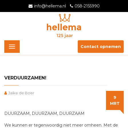
info@hellema.nl
058-2155990
Contact opnemen
Toggle
navigation
VERDUURZAMEN!
Jaike de Boer
9
MRT
DUURZAAM, DUURZAAM, DUURZAAM
We kunnen er tegenwoordig niet meer omheen. Met de